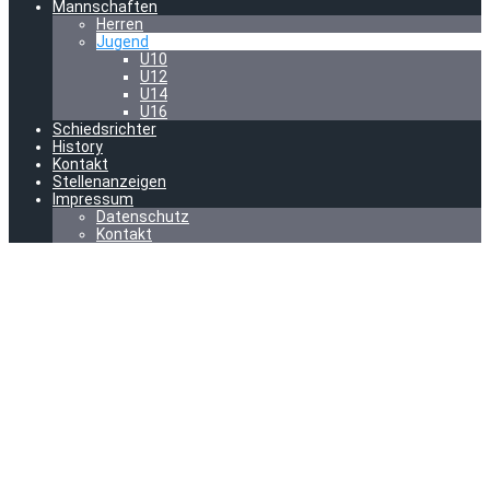
Mannschaften
Herren
Jugend
U10
U12
U14
U16
Schiedsrichter
History
Kontakt
Stellenanzeigen
Impressum
Datenschutz
Kontakt